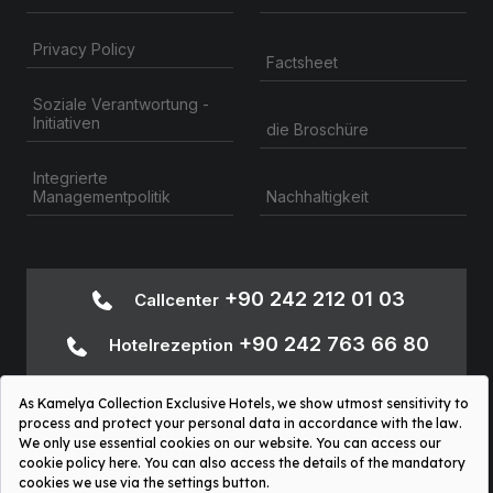
Privacy Policy
Factsheet
Soziale Verantwortung -
Initiativen
die Broschüre
Integrierte
Nachhaltigkeit
Managementpolitik
+90 242 212 01 03
Callcenter
+90 242 763 66 80
Hotelrezeption
+90 242
Informationen zur Barrierefreiheit
763 66 80