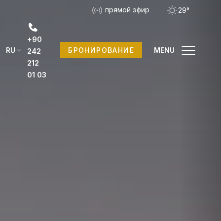
прямой эфир
29°
+90
RU
MENU
БРОНИРОВАНИЕ
242
212
01 03