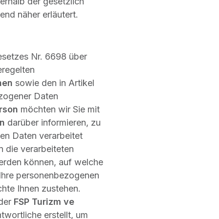
erhalb der gesetzlich
nd näher erläutert.
esetzes Nr. 6698 über
regelten
hen
sowie den in Artikel
zogener Daten
rson
möchten wir Sie mit
en
darüber informieren, zu
n Daten verarbeitet
die verarbeiteten
erden können, auf welche
 Ihre personenbezogenen
hte Ihnen zustehen.
 der
FSP Turizm ve
twortliche erstellt, um