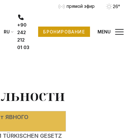
прямой эфир
26°
+90
RU
MENU
БРОНИРОВАНИЕ
242
212
01 03
льности
ст ЯВНОГО
 TÜRKISCHEN GESETZ