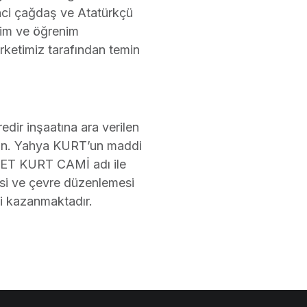
ci çağdaş ve Atatürkçü
tim ve öğrenim
irketimiz tarafından temin
edir inşaatına ara verilen
 Sn. Yahya KURT’un maddi
DET KURT CAMİ adı ile
isi ve çevre düzenlemesi
ni kazanmaktadır.