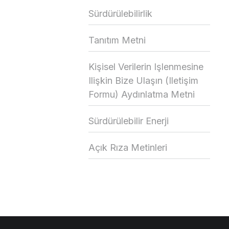
Sürdürülebilirlik
Tanıtım Metni
Kişisel Verilerin Işlenmesine
Ilişkin Bize Ulaşın (Iletişim
Formu) Aydınlatma Metni
Sürdürülebilir Enerji
Açık Rıza Metinleri