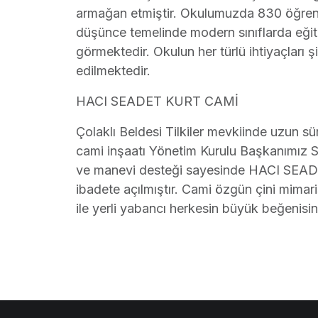
armağan etmiştir. Okulumuzda 830 öğren
düşünce temelinde modern sınıflarda eği
görmektedir. Okulun her türlü ihtiyaçları ş
edilmektedir.
HACI SEADET KURT CAMİ
Çolaklı Beldesi Tilkiler mevkiinde uzun sür
cami inşaatı Yönetim Kurulu Başkanımız
ve manevi desteği sayesinde HACI SEA
ibadete açılmıştır. Cami özgün çini mimar
ile yerli yabancı herkesin büyük beğenisi