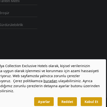
Tanıtım Metni
Broşür
Sürdürülebilirlik
atformlar Aydınlatma Metni
graphx.agency