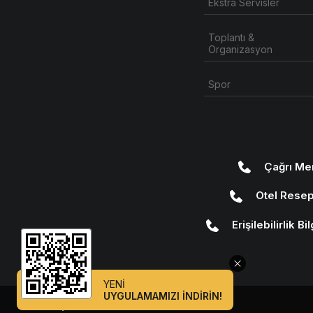
Ekstra Servisler
Toplantı &
Organizasyon
Spor
Çağrı Me
Otel Rese
Erişilebilirlik B
YENİ
UYGULAMAMIZI İNDİRİN!
Kamelya Collection © 2026