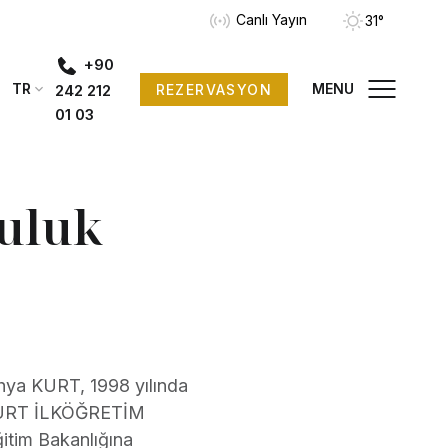
Canlı Yayın
31°
+90
TR
MENU
REZERVASYON
242 212
01 03
uluk
ahya KURT, 1998 yılında
A KURT İLKÖĞRETİM
ğitim Bakanlığına