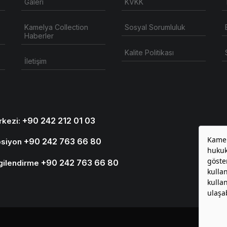
Galeri
KVKK
Kamelya Collection
Sosyal Sorumluluk
Haberler
Kalite Politikası
İletişim
+90 242 212 01 03
rkezi:
+90 242 763 66 80
psiyon
+90 242 763 66 80
ilgilendirme
Sosyal Pl