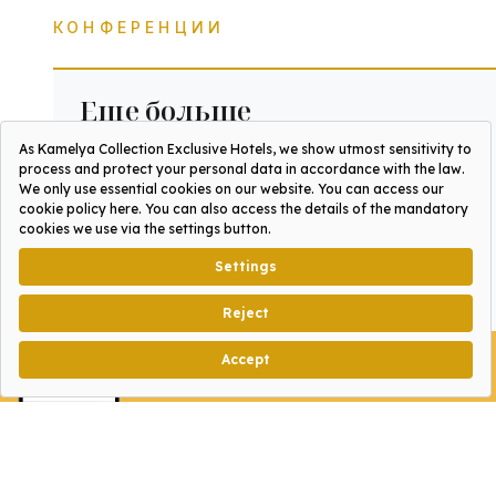
КОНФЕРЕНЦИИ
Еще больше
престижа
Мы привносим в ваши встречи
атмосферу знаменитого гостеприимства
Средиземноморья. Ваши гости станут
участниками уникального мероприятия,
воспользовавшись обширными
возможностями для конференций сети
Kamelya Collection, расположенными в
трех отелях.
ЗАГРУЗИТЕ НАШЕ
НОВОЕ ПРИЛОЖЕНИЕ!