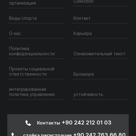
Collection
организация
Контакт
Виды спорта
О нас
Карьера
Политика
конфиденциальности
Ознакомительный текст
Проекты социальной
ответственности
Брошюра
интегрированная
политика управления
устойчивость
+90 242 212 01 03
Контакты
+90 242 763 66 80
стойка регистрации